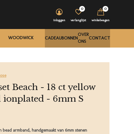
0
0
inloggen
verlanglijst
winkelwagen
OVER
WOODWICK
CADEAUBONNEN
CONTACT
ONS
Rose
et Beach - 18 ct yellow
d ionplated - 6mm S
en bead armband, handgemaakt van 6mm stenen