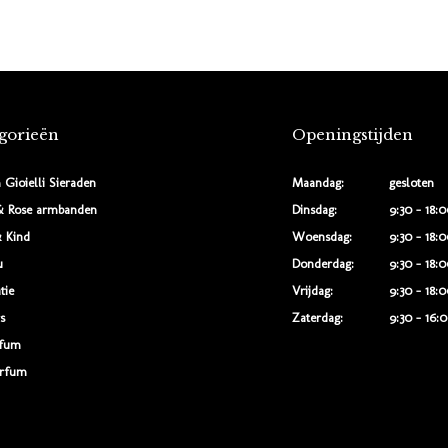
gorieën
Openingstijden
 Gioielli Sieraden
Maandag:
gesloten
& Rose armbanden
Dinsdag:
9:30 - 18:
 Kind
Woensdag:
9:30 - 18:
u
Donderdag:
9:30 - 18:
tie
Vrijdag:
9:30 - 18:
s
Zaterdag:
9:30 - 16:
rfum
rfum