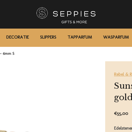
DECORATIE
SLIPPERS
TAPPARFUM
WASPARFUM
d - 6mm S
Rebel & 
Suns
gol
€55,00
Edelsten