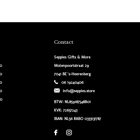
Contact
Seppies Gifts & More
00
Molenpoortstraat 29
00
7041 BE 's-Heerenberg
00
06 19240406
00
info@seppies.store
00
BTW: NL859187548B01
KVK: 72657243
IBAN: NL56 RABO 0333137787