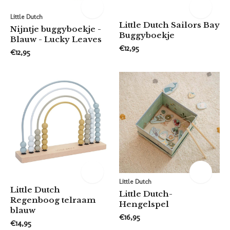
Little Dutch
Little Dutch Sailors Bay
Nijntje buggyboekje -
Buggyboekje
Blauw - Lucky Leaves
€12,95
€12,95
Little Dutch
Little Dutch
Little Dutch-
Regenboog telraam
Hengelspel
blauw
€16,95
€14,95