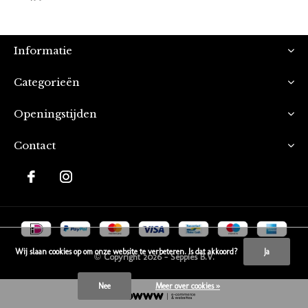
Informatie
Categorieën
Openingstijden
Contact
Wij slaan cookies op om onze website te verbeteren. Is dat akkoord?
Ja
© Copyright
2026
- Seppies B.V.
Nee
Meer over cookies »