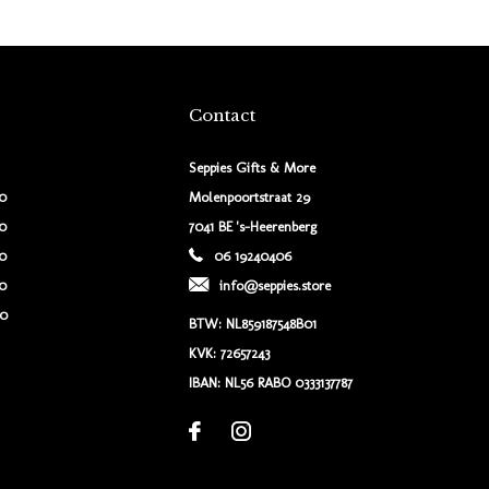
Contact
Seppies Gifts & More
00
Molenpoortstraat 29
00
7041 BE 's-Heerenberg
00
06 19240406
00
info@seppies.store
00
BTW: NL859187548B01
KVK: 72657243
IBAN: NL56 RABO 0333137787