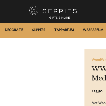
DECORATIE
SLIPPERS
TAPPARFUM
WASPARFUM
WoodWi
WW 
Med
€29,90
Met Wood