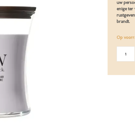
uw perso
enige ter
rustgeven
brandt.
Op voorr