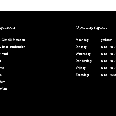
gorieën
Openingstijden
 Gioielli Sieraden
Maandag:
gesloten
& Rose armbanden
Dinsdag:
9:30 - 18:
 Kind
Woensdag:
9:30 - 18:
u
Donderdag:
9:30 - 18:
tie
Vrijdag:
9:30 - 18:
s
Zaterdag:
9:30 - 16:
rfum
rfum