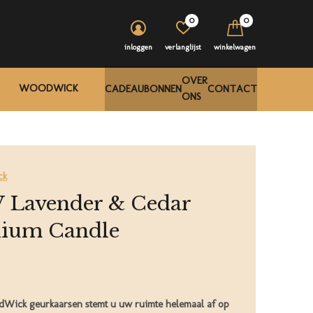
0
0
inloggen
verlanglijst
winkelwagen
OVER
WOODWICK
CADEAUBONNEN
CONTACT
ONS
ck
Lavender & Cedar
ium Candle
Wick geurkaarsen stemt u uw ruimte helemaal af op