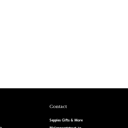
Contact
Seppies Gifts & More
00
Molenpoortstraat 29