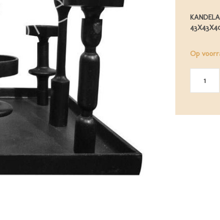
KANDELA
43X43X4
Op voorr