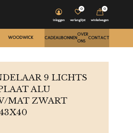
0
0
inloggen
verlanglijst
winkelwagen
OVER
WOODWICK
CADEAUBONNEN
CONTACT
ONS
DELAAR 9 LICHTS
PLAAT ALU
W/MAT ZWART
43X40