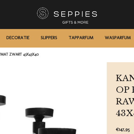
DECORATIE
SLIPPERS
TAPPARFUM
WASPARFUM
W/MAT ZWART 43X43X40
KAN
OP 
RA
43X
€147,95