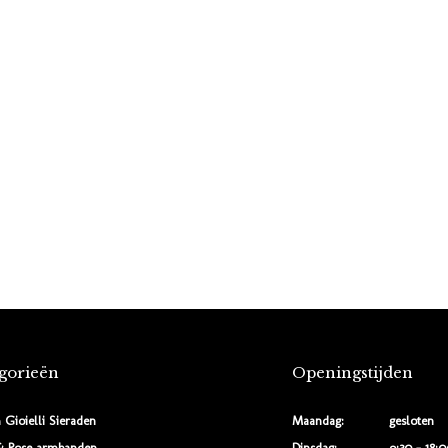
gorieën
Openingstijden
 Gioielli Sieraden
Maandag:
gesloten
& Rose armbanden
Dinsdag:
9:30 - 18: