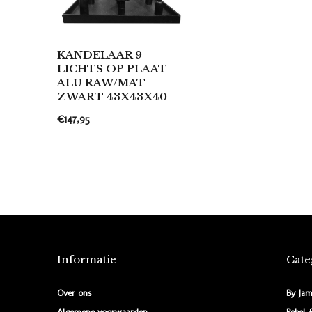
KANDELAAR 9
LICHTS OP PLAAT
ALU RAW/MAT
ZWART 43X43X40
€147,95
Informatie
Cate
Over ons
By Jam
Algemene voorwaarden
Rebel 