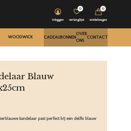
0
0
inloggen
verlanglijst
winkelwagen
OVER
WOODWICK
CADEAUBONNEN
CONTACT
ONS
delaar Blauw
x25cm
erblauwe kandelaar past perfect bij een delfts blauw