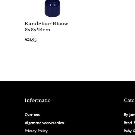
Kandelaar Blauw
8x8x25cm
€21,95
Informatie
Cate
Over ons
By Jam
Algemene voorwaarden
Rebel 
Privacy Policy
Baby &