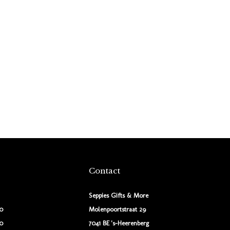
Contact
Seppies Gifts & More
00
Molenpoortstraat 29
00
7041 BE 's-Heerenberg