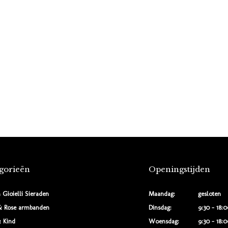
gorieën
Openingstijden
 Gioielli Sieraden
Maandag:
gesloten
& Rose armbanden
Dinsdag:
9:30 - 18:
 Kind
Woensdag:
9:30 - 18: