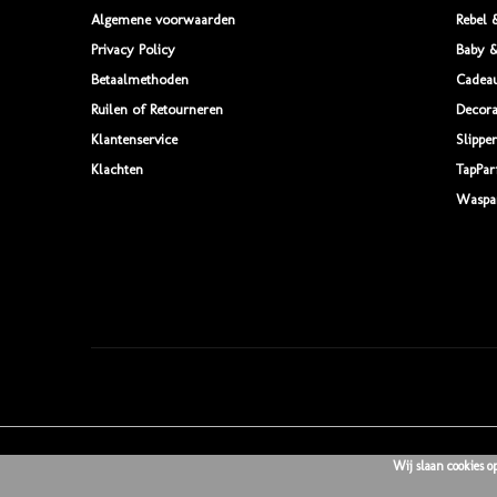
Algemene voorwaarden
Rebel 
Privacy Policy
Baby &
Betaalmethoden
Cadea
Ruilen of Retourneren
Decora
Klantenservice
Slipper
Klachten
TapPa
Waspa
Wij slaan cookies o