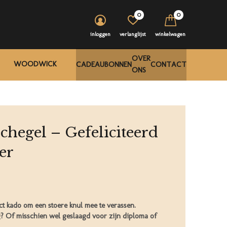
0
0
inloggen
verlanglijst
winkelwagen
OVER
WOODWICK
CADEAUBONNEN
CONTACT
ONS
hegel – Gefeliciteerd
er
ct kado om een stoere knul mee te verassen.
rig? Of misschien wel geslaagd voor zijn diploma of