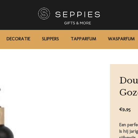
DECORATIE
SLIPPERS
TAPPARFUM
WASPARFUM
Douc
Goz
€9,95
Een perfe
Is hij ja
rijbewijs..