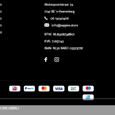
00
Molenpoortstraat 29
00
7041 BE 's-Heerenberg
00
06 19240406
00
info@seppies.store
00
BTW: NL859187548B01
KVK: 72657243
IBAN: NL56 RABO 0333137787
r over cookies »