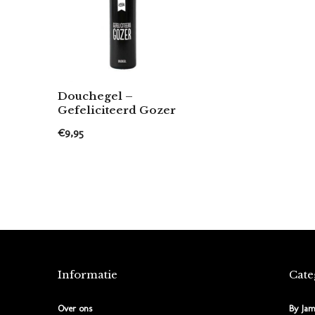
Douchegel –
Gefeliciteerd Gozer
€9,95
Informatie
Cate
Over ons
By Jam